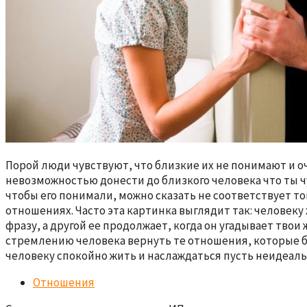
Порой люди чувствуют, что близкие их не понимают и о
невозможностью донести до близкого человека что ты чу
чтобы его понимали, можно сказать не соответствует т
отношениях. Часто эта картинка выглядит так: человеку
фразу, а другой ее продолжает, когда он угадывает тво
стремлению человека вернуть те отношения, которые бы
человеку спокойно жить и наслаждаться пусть неидеал
Отношения