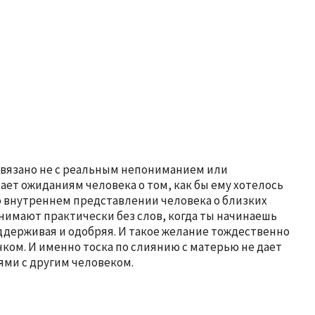
 связано не с реальным непониманием или
чает ожиданиям человека о том, как бы ему хотелось
о внутреннем представлении человека о близких
понимают практически без слов, когда ты начинаешь
поддерживая и одобряя. И такое желание тождественно
ком. И именно тоска по слиянию с матерью не дает
ями с другим человеком.