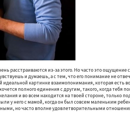
чень расстраиваются из-за этого. Но часто это ощущение
вствуешь и думаешь, а с тем, что его понимание не отве
ой идеальной картинке взаимопонимания, которая есть в
 хочется полного единения с другим, такого, когда тебя 
и желания и во всем находится на твоей стороне, только 
ли у него с мамой, когда он был совсем маленьким ребен
ьными, но часто вполне удовлетворительными отношени