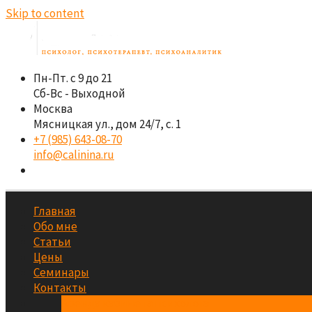
Skip to content
Пн-Пт. с 9 до 21
Сб-Вс - Выходной
Москва
Мясницкая ул., дом 24/7, с. 1
+7 (985) 643-08-70
info@calinina.ru
Главная
Обо мне
Статьи
Цены
Семинары
Контакты
Аренда кабинета психолога