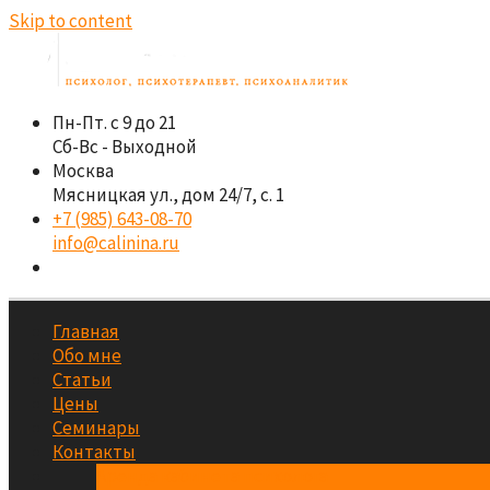
Skip to content
Пн-Пт. с 9 до 21
Сб-Вс - Выходной
Москва
Мясницкая ул., дом 24/7, с. 1
+7 (985) 643-08-70
info@calinina.ru
Главная
Обо мне
Статьи
Цены
Семинары
Контакты
Аренда кабинета психолога