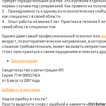
требует гораздо больших усилий. Это изучение отдель
первых случаев под супервизией. Как правило на получ
3. Принадлежность к одному из психологических сообще
как специалист в своей области.
4. Опыт работы не менее 5 лет. Практика в течение 5 
своей области специалистом.
Однако даже самый профессиональный психолог или
оп
возраст, психотерапевтическое направление, в которо
слишком требовательным, может вызывать неприятные ас
стоит прислушаться к своим ощущениям и поискать друго
Без категории
Свидетельство о регистрации ИП
Серия 77 № 009327414
от 8 августа 2007 года
Добавить в закладки
Нашли ошибку в тексте?
Просто выделите слово с ошибкой и нажмите
«Ctrl Enter