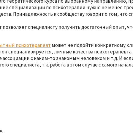
ного теоретического курса по выбранному направлению, 
ение специализации по психотерапии нужно не менее трех
ств. Принадлежность к сообществу говорит о том, что с
лет позволяет специалисту получить достаточный опыт, 
ытный психотерапевт
может не подойти конкретному кли
м он специализируется, личные качества психотерапевта
социации с каким-то знакомым человеком и т.д. И если 
го специалиста, т.к. работа в этом случае с самого нача
»
.